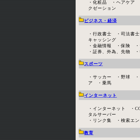
・化粧品 ・ヘアケア 
クゼーション
ビジネス・経済
・行政書士 ・司法書士
キャッシング
・金融情報 ・保険 ・
・証券、外為、先物 ・
スポーツ
・サッカー ・野球 ・
ア ・乗馬
インターネット
・インターネット ・C
タルサーバー
・リンク集 ・検索エン
教育