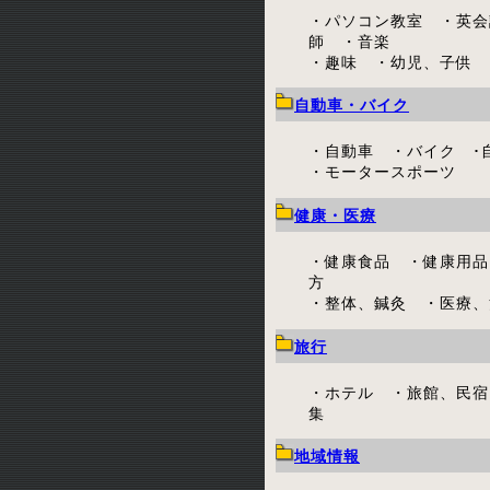
・パソコン教室 ・英会
師 ・音楽
・趣味 ・幼児、子供
自動車・バイク
・自動車 ・バイク ･
・モータースポーツ
健康・医療
・健康食品 ・健康用品
方
・整体、鍼灸 ・医療、
旅行
・ホテル ・旅館、民宿
集
地域情報