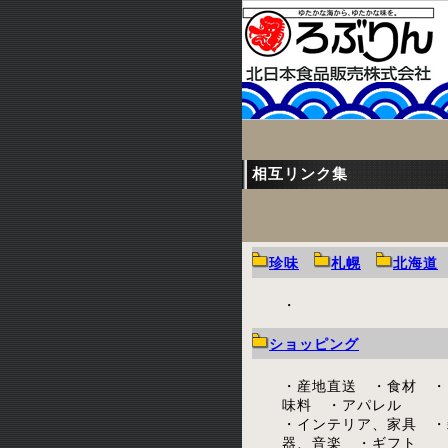
相互リンク集
珍味
札幌
北海道
・
ショッピング
・産地直送 ・食材 ・
味料 ・アパレル
・インテリア、家具 ・
器、音楽 ・ギフト