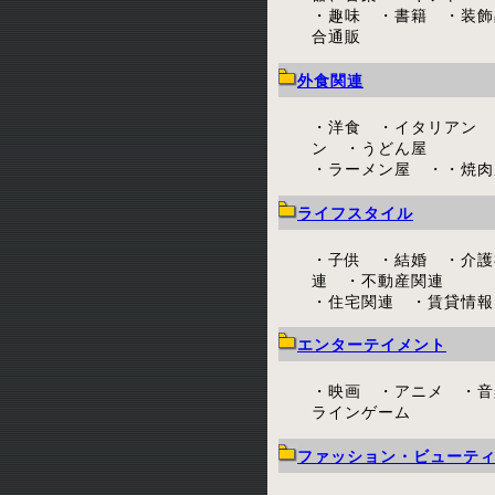
・趣味 ・書籍 ・装飾
合通販
外食関連
・洋食 ・イタリアン 
ン ・うどん屋
・ラーメン屋 ・・焼肉
ライフスタイル
・子供 ・結婚 ・介護
連 ・不動産関連
・住宅関連 ・賃貸情報
エンターテイメント
・映画 ・アニメ ・音
ラインゲーム
ファッション・ビューテ